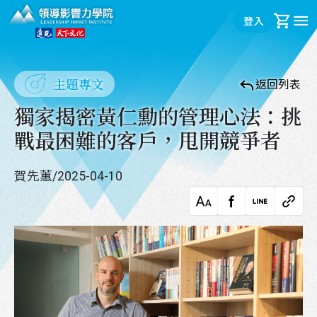
領導影響力學院
登入
購
主題專文
返回列表
獨家揭密黃仁勳的管理心法：挑
戰最困難的客戶，甩開競爭者
賀先蕙
/
2025-04-10
字級調整
facebook
LINE
複製