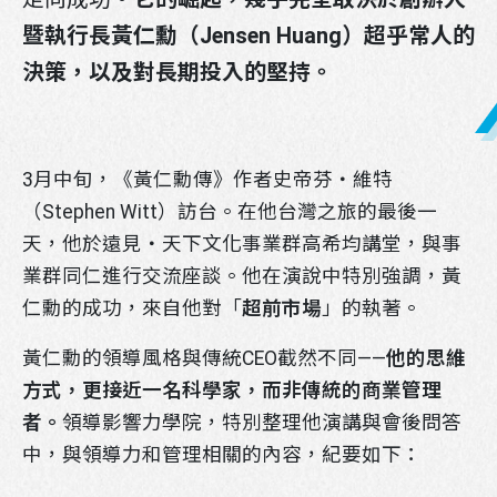
暨執行長黃仁勳（
Jensen Huang
）超乎常人的
決策，以及對長期投入的堅持。
3月中旬，《黃仁勳傳》作者史帝芬・維特
（Stephen Witt）訪台。在他台灣之旅的最後一
天，他於遠見・天下文化事業群高希均講堂，與事
LINE官方帳號
業群同仁進行交流座談。他在演說中特別強調，黃
仁勳的成功，來自他對「
超前市場
」的執著。
黃仁勳的領導風格與傳統CEO截然不同——
他的思維
方式，更接近一名科學家，而非傳統的商業管理
者。
領導影響力學院，特別整理他演講與會後問答
中，與領導力和管理相關的內容，紀要如下：