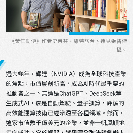
《黃仁勳傳》作者史帝芬・維特訪台。遠見張智傑
攝。
過去幾年，輝達（NVIDIA）成為全球科技產業
的焦點，市值屢創新高，成為AI時代最重要的
推動者之一。無論是ChatGPT、DeepSeek等
生成式AI，還是自動駕駛、量子運算，輝達的
高效能運算技術已經滲透至各種領域。然而，
這家市值數千億美元的企業，並非一帆風順地
走向成功。
它的崛起，幾乎完全取決於創辦人