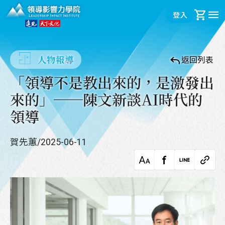
領導影響力學院
登入
購
人物報導
返回列表
「領導不是教出來的，是激發出
來的」──陳文新談AI時代的
領導
賀先蕙
/
2025-06-11
字級調整
facebook
LINE
複製