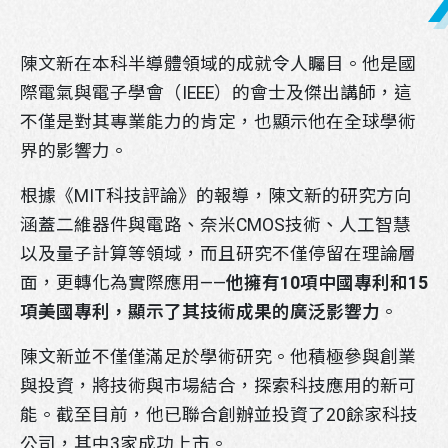
陳文新在本科半導體領域的成就令人矚目。他是國
際電氣與電子學會（IEEE）的會士及傑出講師，這
不僅是對其專業能力的肯定，也顯示他在全球學術
界的影響力。
根據《MIT科技評論》的報導，陳文新的研究方向
涵蓋二維器件與電路、奈米CMOS技術、人工智慧
以及量子計算等領域，而且研究不僅停留在理論層
面，更轉化為實際應用——
他擁有
10
項中國專利和15
項美國專利，顯示了其技術成果的廣泛影響力
。
陳文新並不僅僅滿足於學術研究。他積極參與創業
LINE官方帳號
與投資，將技術與市場結合，探索科技應用的新可
能。截至目前，他已聯合創辦並投資了20餘家科技
公司，其中3家成功上市。