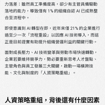
力落差：雖然員工準備度高，卻少有主管具備驅動
落地的能力，導致僅有 1% 的組織自認 AI 已成熟整
合至流程中。
LINE官方帳號
即使意識到 AI 轉型在即，近年來僅 21% 的企業進行
過至少一次「流程重設」以因應 AI 技術導入，而這
正是目前證實有助提升組織營運利益的關鍵行動。
面對成長壓力、AI 技術變革與勞動市場快速轉動，
企業若要維持競爭力，勢必要重新思考人才盤點、
主管角色與員工發展三大關鍵，啟動一場橫跨技
能、文化與制度的「人資策略重組」。
掃描行動條碼即可將官方帳號加入好友
請先點選LINE應用程式搜尋欄位旁的掃描圖示，
再掃描此行動條碼。
人資策略重組，背後還有什麼因素