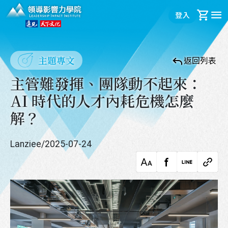
領導影響力學院
登入
購
主題專文
返回列表
主管難發揮、團隊動不起來：
AI 時代的人才內耗危機怎麼
解？
Lanziee
/
2025-07-24
字級調整
facebook
LINE
複製