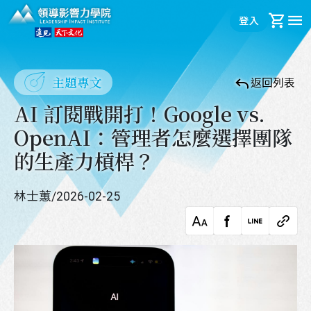
領導影響力學院
登入
購
主題專文
返回列表
AI 訂閱戰開打！Google vs.
OpenAI：管理者怎麼選擇團隊
的生產力槓桿？
林士蕙
/
2026-02-25
字級調整
facebook
LINE
複製