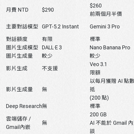
$260
月費 NTD
$290
前兩個月半價
主要對話模型
GPT-5.2 Instant
Gemini 3 Pro
對話額度
有限
標準
圖片生成模型
DALL·E 3
Nano Banana Pro
圖片生成量
較少
較少
Veo 3.1
影片生成
不支援
限額
以每月獲贈 AI 點
影片生成量
無
抵
(200 點)
Deep Research
無
標準
200 GB
雲端儲存 /
無
AI 不能於 Gmail 
Gmail內嵌
談