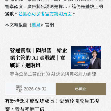
響準確度，廣告將出現清楚標示，這仍是體驗上的
變數。
若擔心可參考官方說明頁面
。
本文轉載自《
遠見
》官網
營運實戰｜陶韻智｜給企
業主管的 AI 實戰課｜實
戰班 / 進階班
專為企業主管設計的 AI 決策與實戰能力訓練
開課
2026-06-02
已截止
日期
有新構想才能點燃成長！愛迪達開放員工提
案，營益率翻三倍