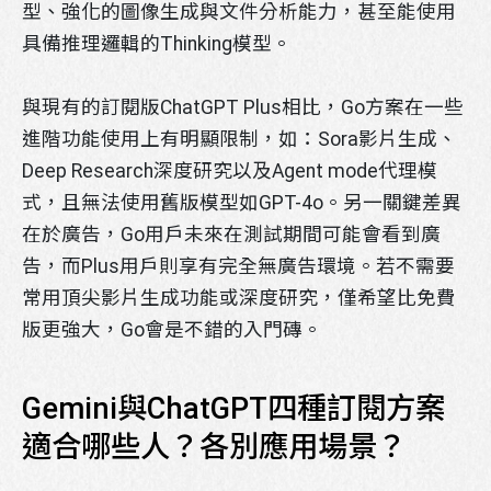
型、強化的圖像生成與文件分析能力，甚至能使用
具備推理邏輯的Thinking模型。
LINE官方帳號
與現有的訂閱版ChatGPT Plus相比，Go方案在一些
進階功能使用上有明顯限制，如：Sora影片生成、
Deep Research深度研究以及Agent mode代理模
式，且無法使用舊版模型如GPT-4o。另一關鍵差異
在於廣告，Go用戶未來在測試期間可能會看到廣
告，而Plus用戶則享有完全無廣告環境。若不需要
常用頂尖影片生成功能或深度研究，僅希望比免費
版更強大，Go會是不錯的入門磚。
掃描行動條碼即可將官方帳號加入好友
Gemini與ChatGPT四種訂閱方案
請先點選LINE應用程式搜尋欄位旁的掃描圖示，
再掃描此行動條碼。
適合哪些人？各別應用場景？