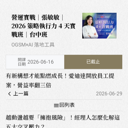
營運實戰｜張敏敏｜
2026 策略執行力 4 天實
戰班｜台中班
OGSM×AI 落地工具
開課
2026-06-16
已截止
日期
有新構想才能點燃成長！愛迪達開放員工提
案，營益率翻三倍
上一篇
2026-06-29
回列表
越動盪越要「擁抱風險」！經理人怎麼化解這
五大交叉壓力？