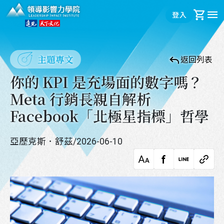
領導影響力學院
登入
購
主題專文
返回列表
你的 KPI 是充場面的數字嗎？
Meta 行銷長親自解析
Facebook「北極星指標」哲學
亞歷克斯．舒茲
/
2026-06-10
字級調整
facebook
LINE
複製