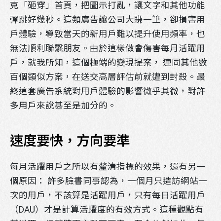
克「砸穿」首頁，把圖示打亂，讓文字和其他功能
彈跳好幾秒。這類廣告讓公司大賺一筆，卻損害用
戶體驗，導致當天的新用戶難以提升使用頻率，也
無法順利聯繫朋友。由於這樣做會傷害每月活躍用
戶，就我所知，這個極端的變現提案， 連同其他數
百個類似方案，在送交高層評估前就遭到封殺。最
終這套廣告系統對用戶體驗的影響微乎其微，對許
多用戶來說甚至是加分的。
速度要快，方向要準
每月活躍用戶之所以有釐清指標的效果，還有另一
個原因： 許多臉書同事認為，一個月只造訪網站一
次的用戶，不該算是活躍用戶，只有每日活躍用戶
（DAU）才是計算活躍度的有效方式。這種觀點有