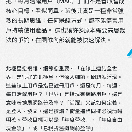
把「每月活躍用戶（MAU）」而不是營收當成
核心目標，看似簡單，背後其實是一種非常強
烈的長期思維：任何賺錢方式，都不能傷害用
戶持續使用產品。 這也讓許多原本需要高層裁
決的爭論，在團隊內部就能被快速解決。
北極星愈複雜，細節愈重要。「在線上連結全世
界」是很好的北極星，但深入細節，問題就浮現。
這些線上用戶是指已註冊用戶，還是每月、每週、
每日活躍用戶？「世界」是指現有網路用戶，還是
意味著擴展網路普及率？「活躍」又該如何定義，
是登入、發文，還是按讚？衡量指標同樣必須清晰
LINE官方帳號
明確。營收目標可以是「年度營收」、「年度自由
現金流」，或「息稅折舊攤銷前盈餘」