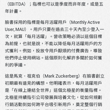
（EBITDA）；指標也可以是季度而非年度，或是五
年計畫。
臉書採用的指標是每月活躍用戶（Monthly Active
User, MAU）。用戶只要在過去三十天內至少登入一
次，就算「每月活躍」。營收策略必須以這個目標
為前提，也就是說，不能以降低每月活躍用戶的方
式獲利。例如，投放令用戶厭煩的付費廣告，導致
掃描行動條碼即可將官方帳號加入好友
他們停止使用網站。這個原則化解許多關於如何獲
請先點選LINE應用程式搜尋欄位旁的掃描圖示，
利的爭議。
再掃描此行動條碼。
這是馬克．祖克伯（Mark Zuckerberg）在臉書創立
初期最有遠見的構想。他明確表示，每月活躍用戶
是「在線上連結全世界」這個北極星的衡量指標。
北極星持續指引公司發展與培養文化，從如何規劃
行銷活動到如何跨平台吸引新用戶，奠定整個行銷