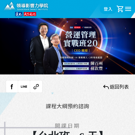
領導影響力學院
登入
購
返回列表
facebook
LINE
複製連結
課程大綱
預約諮詢
開課日期