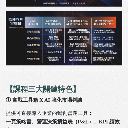
LINE官方帳號
掃描行動條碼即可將官方帳號加入好友
【
課程三大關鍵特色
】
請先點選LINE應用程式搜尋欄位旁的掃描圖示，
① 實戰工具箱 X AI 強化市場判讀
再掃描此行動條碼。
提供可直接導入企業的獨創營運工具：
一頁策略書、營運決策損益表（P&L）、KPI 績效