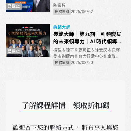
階班
陶韻智
已截止
2026/06/02
開課日期
典範大師
典範大師｜第九期｜引領變局
的未來領導力｜AI 時代領導
者的關鍵進化課程
楊強 & 陳平 & 張明正 & 徐宏民 & 貝澤
已截止
曼 & 謝健南 & 台大智活中心 & 金聯舫
& 黃效文 & 嚴長壽 & 陳俊聖 & 陳永儀
2026/03/20
開課日期
& 侯文詠 & 黃達夫
了解課程詳情｜領取折扣碼
歡迎留下您的聯絡方式， 將有專人與您