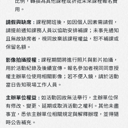
比例，轉換為其他課程或折抵未來課程報名費
用。
請假與缺席
課程開班後，如因個人因素需請假，
：
請提前通知課務人員以協助安排補課；未事先通知
且無故缺席者，視同放棄該課程權益，恕不補課或
保留名額。
影像拍攝授權
課程期間將進行照片與影片拍攝，
：
用於活動紀錄及後續宣傳。報名參加者視同同意授
權主辦單位使用相關影像；若不便入鏡，請於活動
當日告知現場工作人員。
主辦單位權益
如活動因故無法舉行，主辦單位保
：
有修改、變更、延期或取消活動之權利。其他未盡
事宜，悉依主辦單位相關規定與解釋辦理，並得隨
時公告補充。