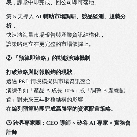
表
，課堂中即完成、回公司即可落地。
第 5 天導入
AI 輔助市場調研、競品監測、趨勢分
析
，
快速將海量市場報告與產業資訊結構化，
讓策略建立在更完整的市場依據上。
② 「預算即策略」的動態演練機制
打破策略與財報脫鉤的現狀
，
透過 P&L 情境模擬與市場資訊整合，
演練例如「產品 A 成長 10%」或「調整 B 產線配
置」對未來三年財務結構的影響，
在
編列預算時即完成高勝率的資源配置策略
。
③ 跨界專家團：CEO 導師 × 矽谷 AI 專家 × 實務會
計師