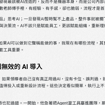
發現最該被AI改造的，反而不是機器本身，而是公司內
數老師傅手裡，有經驗、有手感，卻也脆弱，流程才是
品」思考AI；一旦發現AI暫時幫不上產品，整件事就被
與決策流。AI不該只是賦能員工，更該賦能組織，重新
」如果AI可以做到它聲稱能做的事，我現在有哪些流程，
套工具重要。
別無效的 AI 導入
。」如果領導者自己沒有真正用過AI，沒有卡住、誤判過
值得投入或重新設計流程。這些決定看似簡單，執行上不
nt時也犯過錯。一開始，他急著把Agent當工具塞進團隊