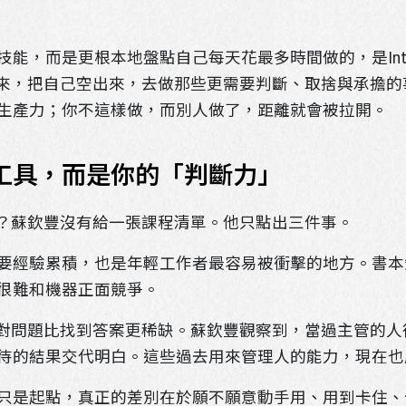
而是更根本地盤點自己每天花最多時間做的，是Intellig
進來，把自己空出來，去做那些更需要判斷、取捨與承擔
生產力；你不這樣做，而別人做了，距離就會被拉開。
工具，而是你的「判斷力」
麼？蘇欽豐沒有給一張課程清單。他只點出三件事。
要經驗累積，也是年輕工作者最容易被衝擊的地方。書本
很難和機器正面競爭。
找對問題比找到答案更稀缺。蘇欽豐觀察到，當過主管的人
待的結果交代明白。這些過去用來管理人的能力，現在也
只是起點，真正的差別在於願不願意動手用、用到卡住、