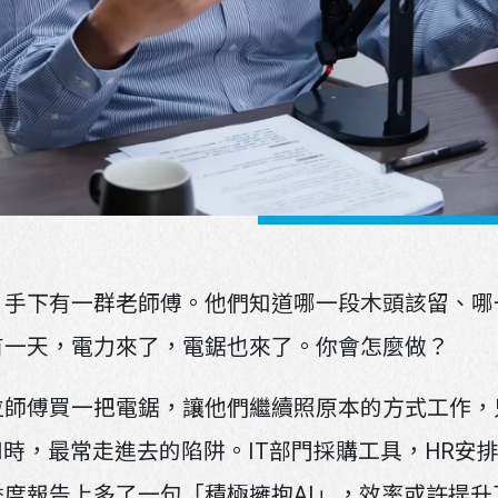
掃描行動條碼即可將官方帳號加入好友
點選LINE應用程式搜尋欄位旁的掃描圖示，再掃描此行動
，手下有一群老師傅。他們知道哪一段木頭該留、哪
有一天，電力來了，電鋸也來了。你會怎麼做？
位師傅買一把電鋸，讓他們繼續照原本的方式工作，
I時，最常走進去的陷阱。IT部門採購工具，HR安排
度報告上多了一句「積極擁抱AI」，效率或許提