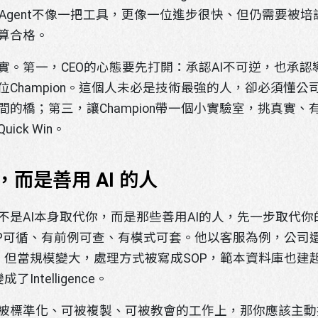
 Agent不像一把工具，更像一位進步很快、但仍需要被
算合格。
。第一，CEO的心態要先打開：承認AI不可逆，也承認
Champion。這個人未必是技術最強的人，卻必須懂
的橋；第三，讓Champion帶一個小實驗室，挑真實
ck Win。
，而是善用 AI 的人
不是AI本身取代你，而是那些善用AI的人，先一步取代
e——有SOP可循、有前例可查、有模式可套。他以客服為例，
nt；但當規模變大，處理方式被寫成SOP，範本資料庫也
Intelligence。
被標準化、可被複製、可被教會的工作上，那你應該主動