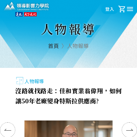
領導影響力學院
登入
購
人物報導
首頁
人物報導
人物報導
沒路就找路走：佳和實業翁偉翔，如何
讓50年老廠變身特斯拉供應商?